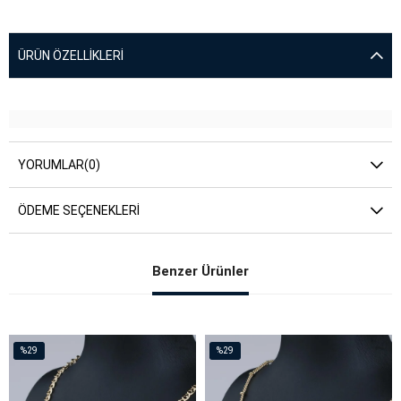
ÜRÜN ÖZELLIKLERI
YORUMLAR
(0)
ÖDEME SEÇENEKLERI
Benzer Ürünler
%29
%29
İndirim
İndirim
%29İndirim
%29İndirim