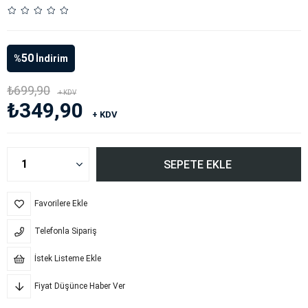
50
%
İndirim
₺699,90
+ KDV
₺349,90
+ KDV
Favorilere Ekle
Telefonla Sipariş
İstek Listeme Ekle
Fiyat Düşünce Haber Ver