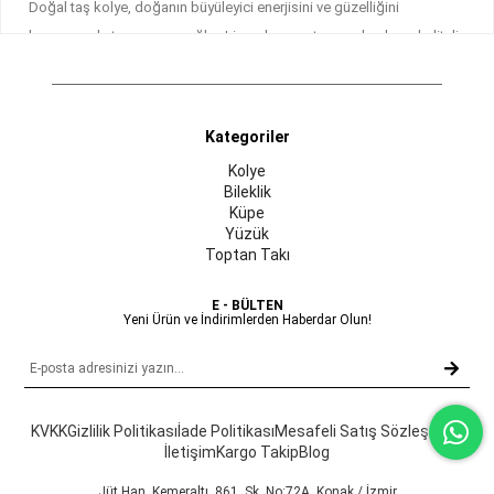
Doğal taş kolye, doğanın büyüleyici enerjisini ve güzelliğini
boynunuzda taşımanızı sağlar. Limonkonsept.com olarak, en kaliteli
doğal taşlardan üretilmiş kolye koleksiyonumuzu sizlere sunuyoruz.
Benzersiz tasarımları ve taşların doğal enerjisi ile hem estetik hem şık
Kuvars, ametist, akuamarin ve daha birçok değerli taşın yer aldığı
Kategoriler
koleksiyonumuzda, hem günlük kullanıma uygun sade tasarımlar
Kolye
hem de özel günlerinize eşlik edecek göz alıcı modeller
Bileklik
bulabilirsiniz.
Küpe
Yüzük
iDoğal taşlar, yüzyıllardır enerji dengeleme ve şifa amaçlı
Toptan Takı
kullanılmaktadır. Her taşın kendine özgü bir enerjisi ve faydası vardır.
E - BÜLTEN
Her doğal taş, kendine has renk ve desenleriyle benzersizdir. Bu
Yeni Ürün ve İndirimlerden Haberdar Olun!
yüzden, satın aldığınız her doğal taş kolye sadece size özel bir
parçadır. Doğal taşların doğal renkleri ve dokuları, her kolyeye eşsiz
bir zarafet katar. Koleksiyonumuzdan öne çıkan parçalar arasında
enerji dengeleme ve ruhsal şifa için ideal olan kuvars kolyeler, stres
KVKK
Gizlilik Politikası
İade Politikası
Mesafeli Satış Sözleşmesi
ve anksiyeteyi azaltmaya yardımcı ametist kolyeler ve sakinlik ve
İletişim
Kargo Takip
Blog
huzur getiren akuamarin kolyeler kendiniz veya sevdikleriniz için hem
Jüt Han, Kemeraltı, 861. Sk. No:72A, Konak / İzmir