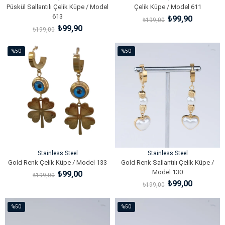
Püskül Sallantılı Çelik Küpe / Model
Çelik Küpe / Model 611
613
₺99,90
₺199,00
₺99,90
₺199,00
SEPETE EKLE
SEPETE EKLE
%50
%50
İndirim
İndirim
%50İndirim
%50İndirim
Stainless Steel
Stainless Steel
Gold Renk Çelik Küpe / Model 133
Gold Renk Sallantılı Çelik Küpe /
Model 130
₺99,00
₺199,00
₺99,00
₺199,00
SEPETE EKLE
SEPETE EKLE
%50
%50
İndirim
İndirim