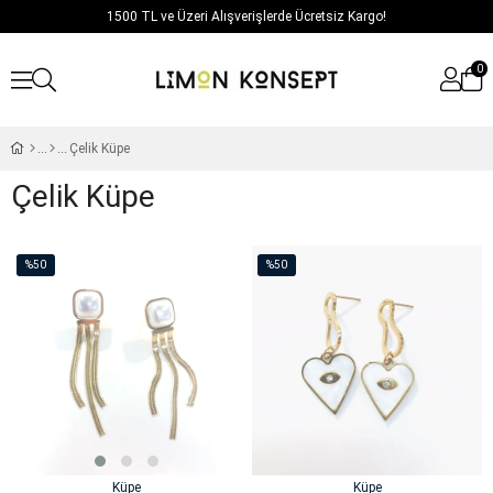
1500 TL ve Üzeri Alışverişlerde Ücretsiz Kargo!
0
Çelik Küpe
Çelik Küpe
%50
%50
İndirim
İndirim
%50İndirim
%50İndirim
Küpe
Küpe