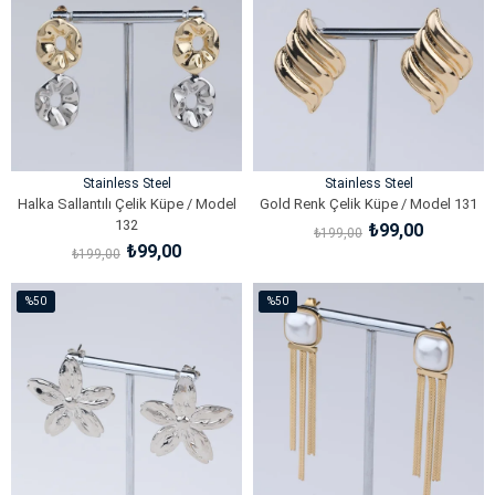
%50İndirim
%50İndirim
Stainless Steel
Stainless Steel
Halka Sallantılı Çelik Küpe / Model
Gold Renk Çelik Küpe / Model 131
132
₺99,00
₺199,00
₺99,00
₺199,00
SEPETE EKLE
SEPETE EKLE
%50
%50
İndirim
İndirim
%50İndirim
%50İndirim