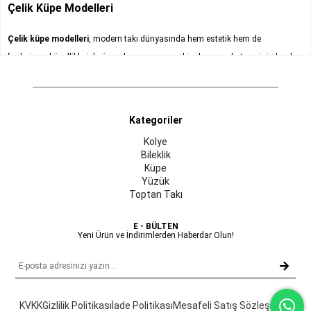
Çelik Küpe Modelleri
Çelik küpe modelleri
, modern takı dünyasında hem estetik hem de
fonksiyonel özellikleriyle öne çıkan, zamansız bir aksesuar kategorisi olarak
dikkat çeker. Günlük hayatta pratiklikten ödün vermeden şık görünmek
isteyenlerin ilk tercihleri arasında yer alan çelik küpeler, güçlü duruşu, sade
zarafeti ve uzun ömürlü yapısıyla stil sahibi kadınların vazgeçilmezleri
Kategoriler
arasındadır. İster minimal bir kombin oluşturmak iste, ister daha iddialı ve
Kolye
dikkat çekici bir tarz yaratmayı hedefle,
çelik küpe modelleri
her beklentiye
Bileklik
hitap eden geniş seçenekler sunar.
Küpe
Yüzük
Çelik Küpe Nedir ve Neden Bu Kadar Tercih Edilir?
Toptan Takı
Çelik küpeler, paslanmaz çelikten üretilen, dayanıklılığı ve sağlığa dost
E - BÜLTEN
Yeni Ürün ve İndirimlerden Haberdar Olun!
yapısıyla bilinen takı ürünleridir. Özellikle alerji yapmayan küpe arayışında
olanlar için ideal bir alternatif sunar. Hassas ciltlerle uyumlu olması, nikel gibi
alerjen maddeler içermemesi ve cildi tahriş etmemesi sayesinde gün boyu
konforlu bir kullanım sağlar. Bu özellik, çelik küpeleri yalnızca estetik değil,
KVKK
Gizlilik Politikası
İade Politikası
Mesafeli Satış Sözleşmesi