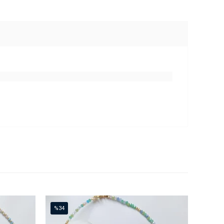
%34
%67
İndirim
İndirim