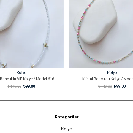
%34İndirim
Kolye
Kolye
l Boncuklu VİP Kolye / Model 616
Kristal Boncuklu Kolye / Mode
₺149,00
₺99,00
₺149,00
₺99,00
SEPETE EKLE
SEPETE EKLE
Kategoriler
Kolye