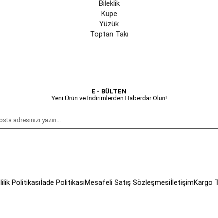
Bileklik
Küpe
Yüzük
Toptan Takı
E - BÜLTEN
Yeni Ürün ve İndirimlerden Haberdar Olun!
lilik Politikası
İade Politikası
Mesafeli Satış Sözleşmesi
İletişim
Kargo T