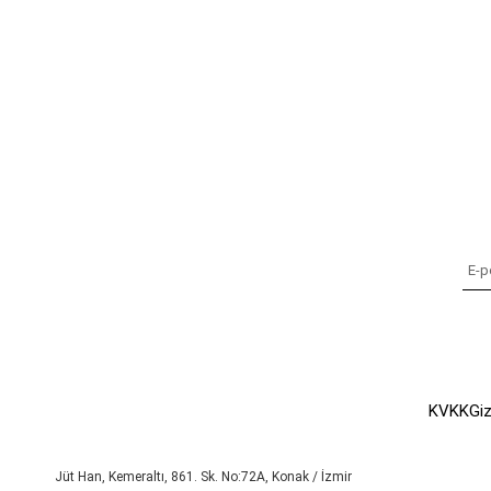
KVKK
Giz
Jüt Han, Kemeraltı, 861. Sk. No:72A, Konak / İzmir