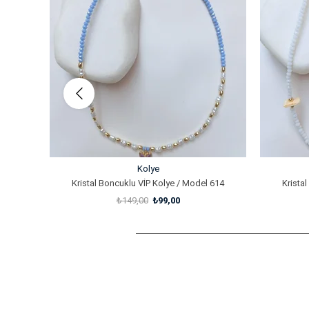
%34İndirim
%34İndirim
Kolye
Kristal Boncuklu VİP Kolye / Model 614
Krista
₺149,00
₺99,00
SEPETE EKLE