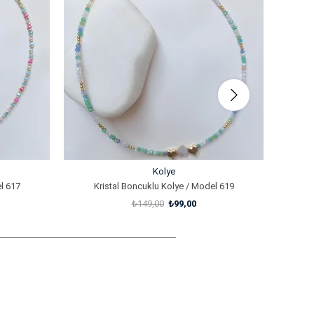
%34İndirim
%67İndi
Kolye
l 617
Kristal Boncuklu Kolye / Model 619
₺149,00
₺99,00
SEPETE EKLE