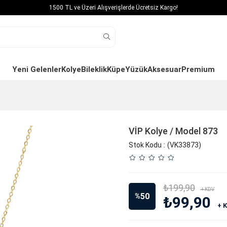
1500 TL ve Üzeri Alışverişlerde Ücretsiz Kargo!
Yeni Gelenler
Kolye
Bileklik
Küpe
Yüzük
Aksesuar
Premium
VİP Kolye / Model 873
Stok Kodu
(VK33873)
₺199,90
+ KDV
50
%
₺99,90
+ 
İndirim