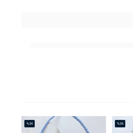
%34
%34
İndirim
İndirim