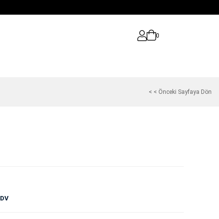
0
< < Önceki Sayfaya Dön
KDV