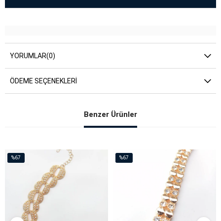
YORUMLAR
(0)
ÖDEME SEÇENEKLERI
Benzer Ürünler
%67
%67
İndirim
İndirim
%67İndirim
%67İndirim