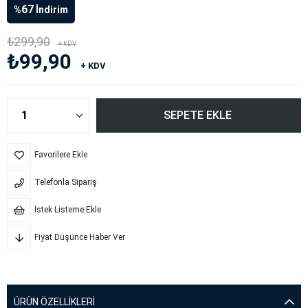
67
%
İndirim
₺299,90
+ KDV
₺99,90
+ KDV
Favorilere Ekle
Telefonla Sipariş
İstek Listeme Ekle
Fiyat Düşünce Haber Ver
ÜRÜN ÖZELLIKLERI