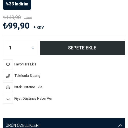
33
%
İndirim
₺149,90
+ KDV
₺99,90
+ KDV
Favorilere Ekle
Telefonla Sipariş
İstek Listeme Ekle
Fiyat Düşünce Haber Ver
ÜRÜN ÖZELLIKLERI