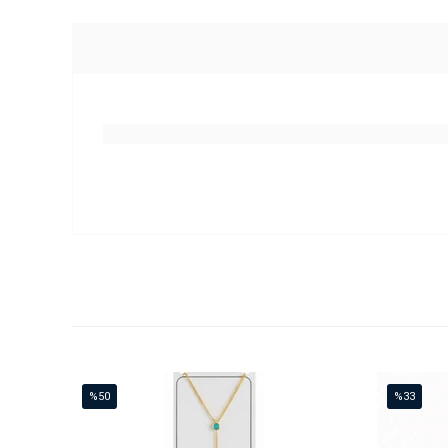
%50
%33
İndirim
İndirim
%50İndirim
%33İndirim