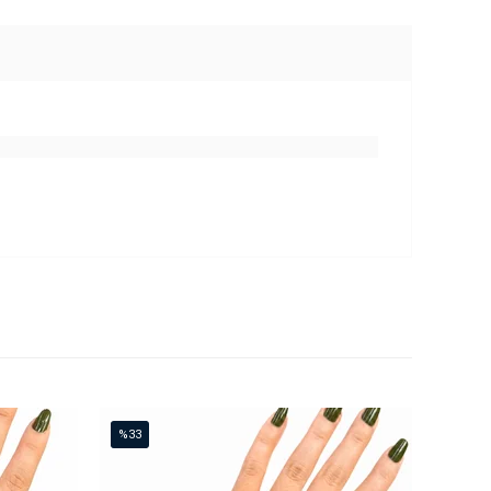
%33
İndirim
%33İndirim