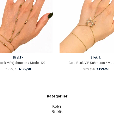
Bileklik
Bileklik
Renk VİP Şahmeran / Model 123
Gold Renk VİP Şahmeran / Mod
₺299,90
₺199,90
₺299,90
₺199,90
SEPETE EKLE
SEPETE EKLE
Kategoriler
Kolye
Bileklik