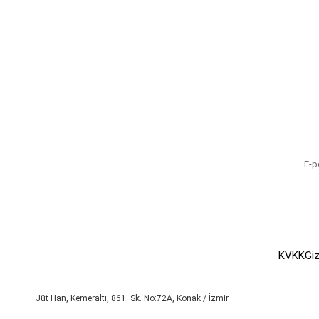
KVKK
Giz
Jüt Han, Kemeraltı, 861. Sk. No:72A, Konak / İzmir