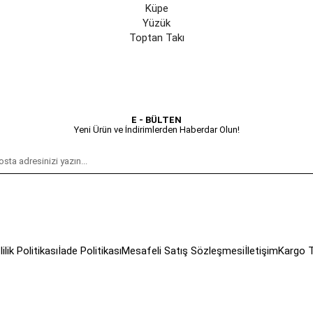
Küpe
Yüzük
Toptan Takı
E - BÜLTEN
Yeni Ürün ve İndirimlerden Haberdar Olun!
lilik Politikası
İade Politikası
Mesafeli Satış Sözleşmesi
İletişim
Kargo T