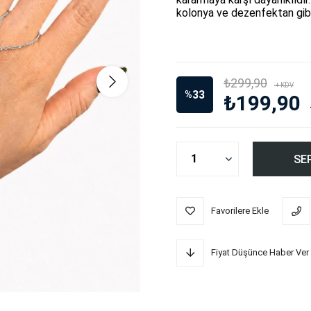
kolonya ve dezenfektan gibi 
₺299,90
+ KDV
33
%
₺199,90
İndirim
Favorilere Ekle
Fiyat Düşünce Haber Ver