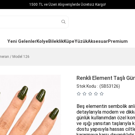
1500 TL ve Üzeri Alışverişlerde Ücretsiz Kargo!
Yeni Gelenler
Kolye
Bileklik
Küpe
Yüzük
Aksesuar
Premium
meran / Model 126
Renkli Element Taşlı G
Stok Kodu
(SB53126)
Beş elementin sembolik anla
detaylarıyla modern ve dikka
günlük kullanımdan özel komb
ve ışığı yansıtan taşlarıyla ko
dostu yapısıyla hassas ciltl
kararmaya karşı dayanıklıdır.