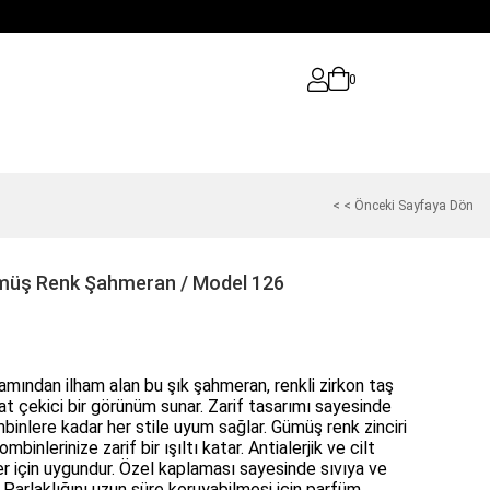
0
< < Önceki Sayfaya Dön
ümüş Renk Şahmeran / Model 126
mından ilham alan bu şık şahmeran, renkli zirkon taş
t çekici bir görünüm sunar. Zarif tasarımı sayesinde
inlere kadar her stile uyum sağlar. Gümüş renk zinciri
mbinlerinize zarif bir ışıltı katar. Antialerjik ve cilt
er için uygundur. Özel kaplaması sayesinde sıvıya ve
 Parlaklığını uzun süre koruyabilmesi için parfüm,