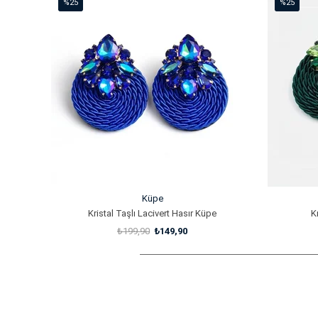
%25
%25
İndirim
İndirim
%25İndirim
%25İndirim
Küpe
Kristal Taşlı Lacivert Hasır Küpe
K
₺199,90
₺149,90
SEPETE EKLE