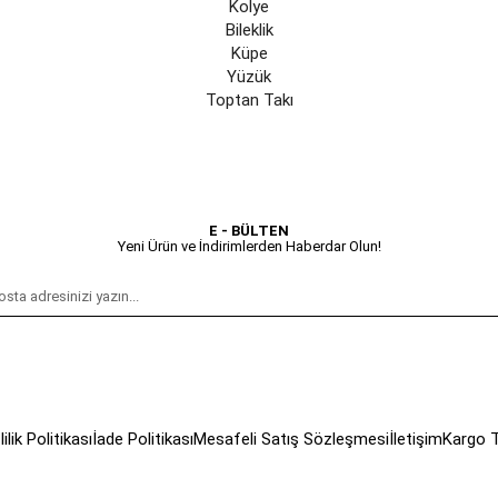
Kolye
Bileklik
Küpe
Yüzük
Toptan Takı
E - BÜLTEN
Yeni Ürün ve İndirimlerden Haberdar Olun!
lilik Politikası
İade Politikası
Mesafeli Satış Sözleşmesi
İletişim
Kargo T