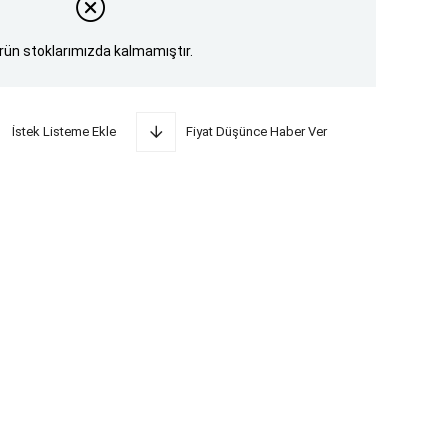
rün stoklarımızda kalmamıştır.
İstek Listeme Ekle
Fiyat Düşünce Haber Ver