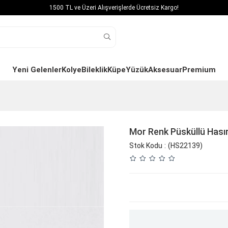
1500 TL ve Üzeri Alışverişlerde Ücretsiz Kargo!
Yeni Gelenler
Kolye
Bileklik
Küpe
Yüzük
Aksesuar
Premium
Mor Renk Püsküllü Hası
Stok Kodu
(HS22139)