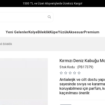
1500 TL ve Üzeri Alışverişlerde Ücretsiz Kargo!
Yeni Gelenler
Kolye
Bileklik
Küpe
Yüzük
Aksesuar
Premium
i Bileklik
Kırmızı Deniz Kabuğu Mo
Stok Kodu
(PB17379)
Antialerjik ve cilt dostu yap
sayesinde sıvıya ve kararmay
koruyabilmesi için parfüm, 
kaçınılması önerilir.