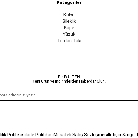
Kategoriler
Kolye
Bileklik
Küpe
Yüzük
Toptan Takı
E - BÜLTEN
Yeni Ürün ve İndirimlerden Haberdar Olun!
lilik Politikası
İade Politikası
Mesafeli Satış Sözleşmesi
İletişim
Kargo T