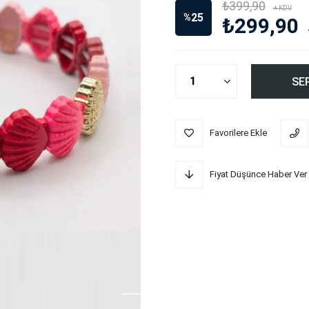
₺399,90
+ KDV
25
%
₺299,90
İndirim
Favorilere Ekle
Fiyat Düşünce Haber Ver