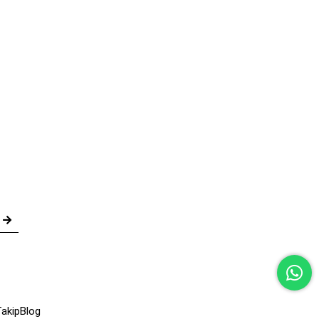
akip
Blog