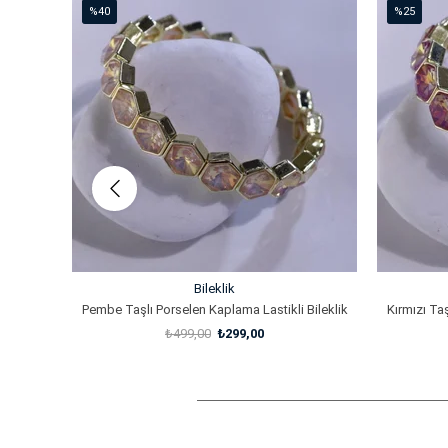
%40
%25
İndirim
İndirim
%40İndirim
%25İndirim
Bileklik
Pembe Taşlı Porselen Kaplama Lastikli Bileklik
Kırmızı Taş
₺499,00
₺299,00
SEPETE EKLE