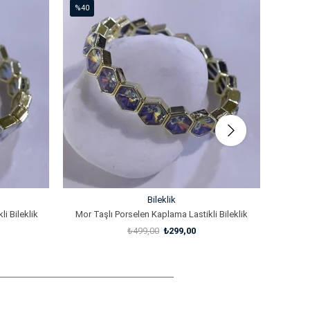
%40
%40
İndirim
İndirim
%40İndirim
%40İndi
Bileklik
i Bileklik
Mor Taşlı Porselen Kaplama Lastikli Bileklik
Beyaz T
₺499,00
₺299,00
SEPETE EKLE