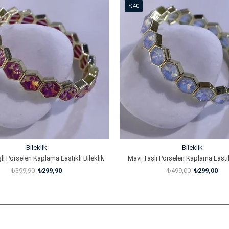
%40
İndirim
%40İndirim
Bileklik
Bileklik
lı Porselen Kaplama Lastikli Bileklik
Mavi Taşlı Porselen Kaplama Lastikl
₺399,90
₺299,90
₺499,00
₺299,00
SEPETE EKLE
SEPETE EKLE