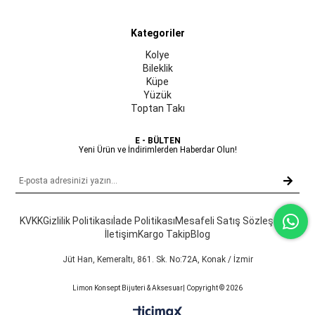
Kategoriler
Kolye
Bileklik
Küpe
Yüzük
Toptan Takı
E - BÜLTEN
Yeni Ürün ve İndirimlerden Haberdar Olun!
KVKK
Gizlilik Politikası
İade Politikası
Mesafeli Satış Sözleşmesi
İletişim
Kargo Takip
Blog
Jüt Han, Kemeraltı, 861. Sk. No:72A, Konak / İzmir
Limon Konsept Bijuteri & Aksesuar| Copyright © 2026