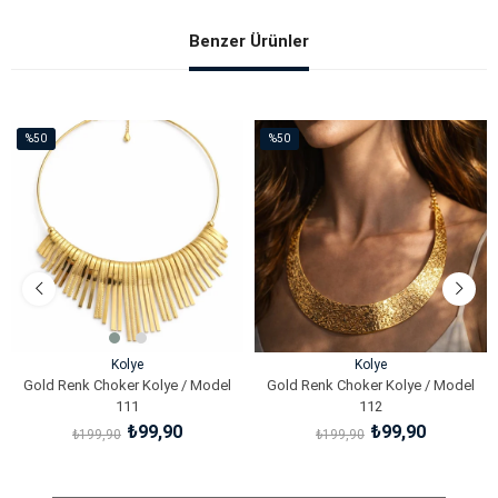
Benzer Ürünler
%50
%50
İndirim
İndirim
%50İndirim
%50İndirim
Kolye
Kolye
Gold Renk Choker Kolye / Model
Gold Renk Choker Kolye / Model
111
112
₺99,90
₺99,90
₺199,90
₺199,90
SEPETE EKLE
SEPETE EKLE