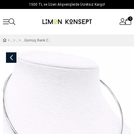
1500 TL ve Üzeri Alışverişlerde Ücretsiz Kargo!
0
Gümüş Renk Choker Kolye / Model 121