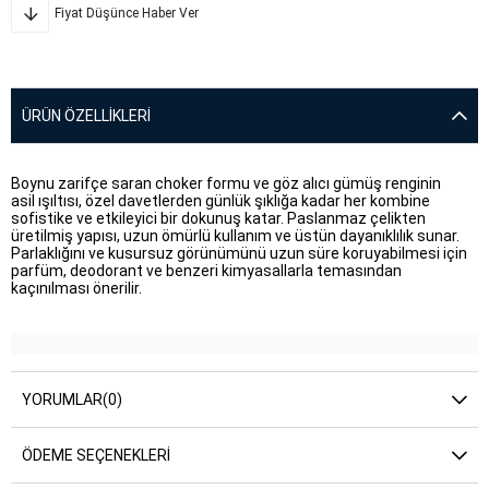
Fiyat Düşünce Haber Ver
ÜRÜN ÖZELLIKLERI
Boynu zarifçe saran choker formu ve göz alıcı gümüş renginin
asil
ışıltısı, özel davetlerden günlük şıklığa kadar her kombine
sofistike ve etkileyici bir dokunuş katar. Paslanmaz çelikten
üretilmiş yapısı, uzun ömürlü kullanım ve üstün dayanıklılık sunar.
Parlaklığını ve kusursuz görünümünü uzun süre koruyabilmesi için
parfüm, deodorant ve benzeri kimyasallarla temasından
kaçınılması önerilir.
YORUMLAR
(0)
ÖDEME SEÇENEKLERI