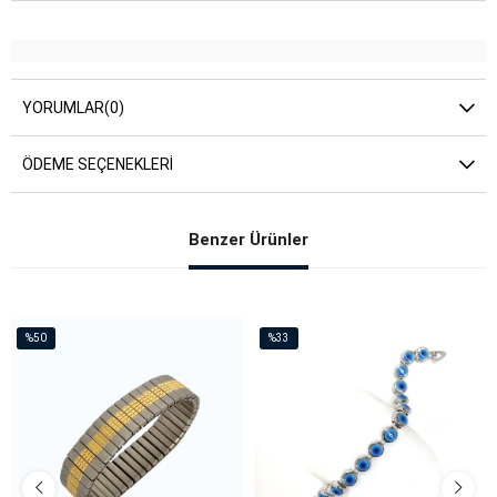
YORUMLAR
(0)
ÖDEME SEÇENEKLERI
Benzer Ürünler
%50
%33
İndirim
İndirim
%50İndirim
%33İndirim