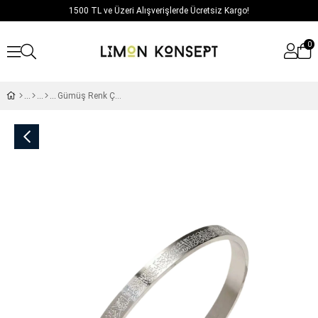
1500 TL ve Üzeri Alışverişlerde Ücretsiz Kargo!
0
Gümüş Renk Çelik Ayetel Kürsi Bileklik