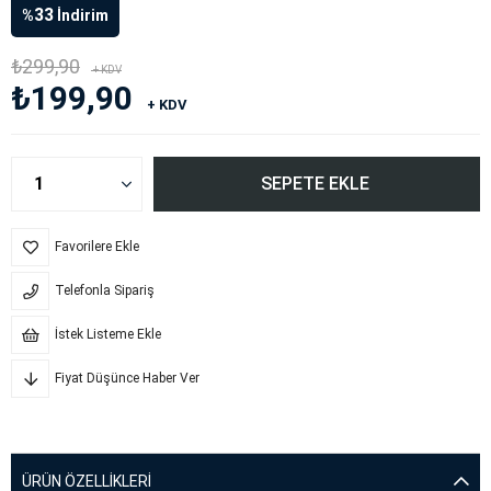
33
%
İndirim
₺299,90
+ KDV
₺199,90
+ KDV
Favorilere Ekle
Telefonla Sipariş
İstek Listeme Ekle
Fiyat Düşünce Haber Ver
ÜRÜN ÖZELLIKLERI