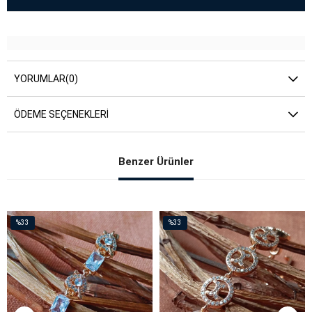
YORUMLAR
(0)
ÖDEME SEÇENEKLERI
Benzer Ürünler
%33
%33
İndirim
İndirim
%33İndirim
%33İndirim