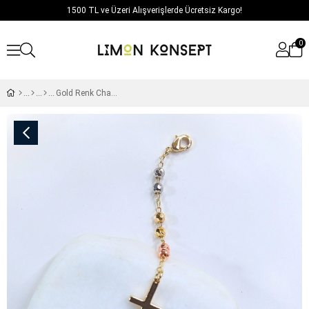
1500 TL ve Üzeri Alışverişlerde Ücretsiz Kargo!
0
Gold Renk Charmlı Xuping Bileklik / Model 714