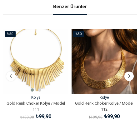
Benzer Ürünler
%50
%50
İndirim
İndirim
%50İndirim
%50İndirim
Kolye
Kolye
Gold Renk Choker Kolye / Model
Gold Renk Choker Kolye / Model
111
112
₺99,90
₺99,90
₺199,90
₺199,90
SEPETE EKLE
SEPETE EKLE