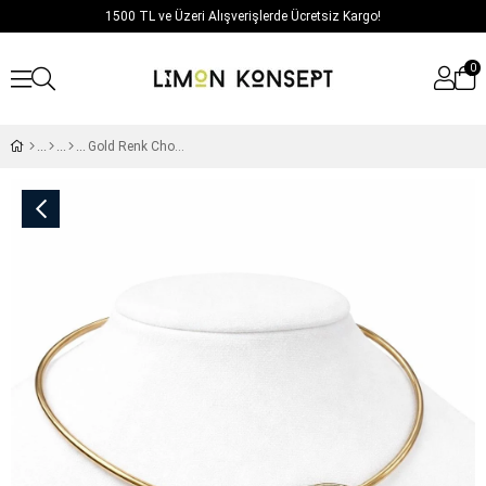
1500 TL ve Üzeri Alışverişlerde Ücretsiz Kargo!
0
Gold Renk Choker Kolye / Model 130