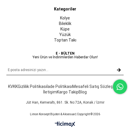
Kategoriler
Kolye
Bileklik
Küpe
Yüzük
Toptan Takı
E - BÜLTEN
Yeni Ürün ve İndirimlerden Haberdar Olun!
KVKK
Gizlilik Politikası
İade Politikası
Mesafeli Satış Sözleşmesi
İletişim
Kargo Takip
Blog
Jüt Han, Kemeraltı, 861. Sk. No:72A, Konak / İzmir
Limon Konsept Bijuteri & Aksesuar| Copyright © 2026