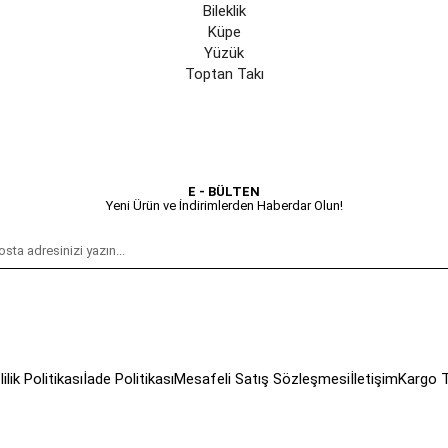
Bileklik
Küpe
Yüzük
Toptan Takı
E - BÜLTEN
Yeni Ürün ve İndirimlerden Haberdar Olun!
lilik Politikası
İade Politikası
Mesafeli Satış Sözleşmesi
İletişim
Kargo T