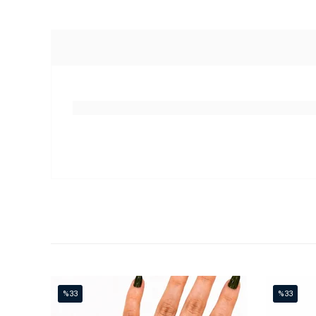
%33
%33
İndirim
İndirim