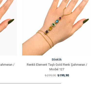
%33İndirim
Bileklik
Şahmeran /
Renkli Element Taşlı Gold Renk Şahmeran /
Model 127
₺299,90
₺199,90
SEPETE EKLE