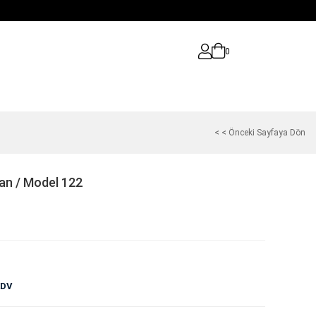
0
< < Önceki Sayfaya Dön
an / Model 122
KDV