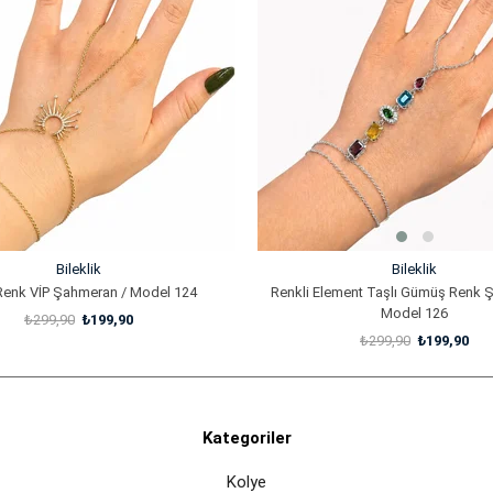
%33İndirim
Bileklik
Bileklik
Renk VİP Şahmeran / Model 124
Renkli Element Taşlı Gümüş Renk 
Model 126
₺299,90
₺199,90
₺299,90
₺199,90
SEPETE EKLE
SEPETE EKLE
Kategoriler
Kolye