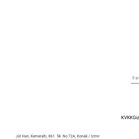
KVKK
Giz
Jüt Han, Kemeraltı, 861. Sk. No:72A, Konak / İzmir