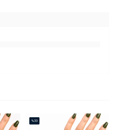
%33
İndirim