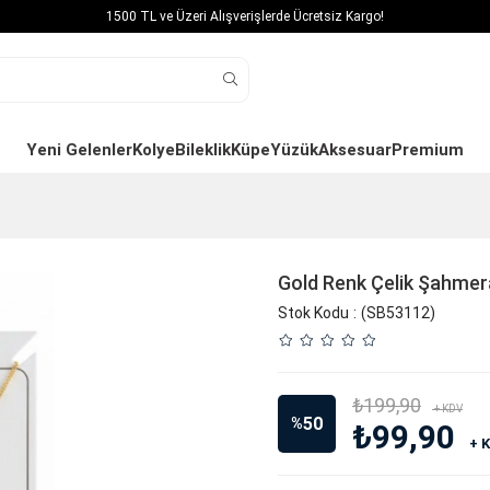
1500 TL ve Üzeri Alışverişlerde Ücretsiz Kargo!
Yeni Gelenler
Kolye
Bileklik
Küpe
Yüzük
Aksesuar
Premium
Gold Renk Çelik Şahmer
Stok Kodu
(SB53112)
₺199,90
+ KDV
50
%
₺99,90
+ 
İndirim