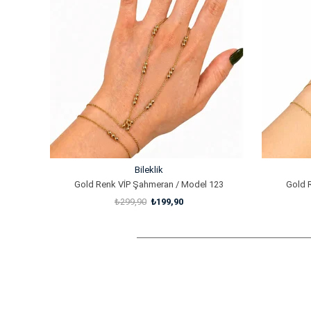
%33İndirim
%33İndirim
Bileklik
Gold Renk VİP Şahmeran / Model 123
Gold 
₺299,90
₺199,90
SEPETE EKLE