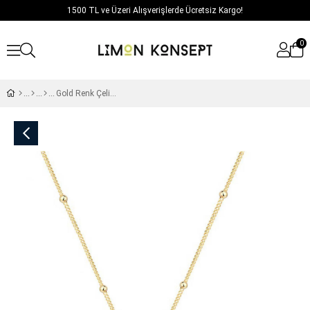
1500 TL ve Üzeri Alışverişlerde Ücretsiz Kargo!
0
Gold Renk Çelik Balon C Harfi Kolye