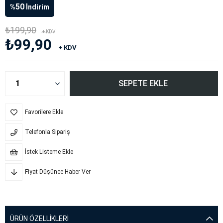
50
%
İndirim
₺199,90
+ KDV
₺99,90
+ KDV
Favorilere Ekle
Telefonla Sipariş
İstek Listeme Ekle
Fiyat Düşünce Haber Ver
ÜRÜN ÖZELLIKLERI