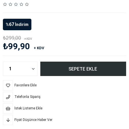
67
%
İndirim
₺299,00
+ KDV
₺99,90
+ KDV
Favorilere Ekle
Telefonla Sipariş
İstek Listeme Ekle
Fiyat Düşünce Haber Ver