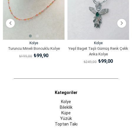
Kolye
Kolye
Turuncu Mineli Boncuklu Kolye
Yeşil Baget Taşlı Gümüş Renk Çelik
Anka Kolye
₺99,90
₺199,00
₺99,00
₺249,00
SEPETE EKLE
SEPETE EKLE
Kategoriler
Kolye
Bileklik
Küpe
Yüzük
Toptan Takı