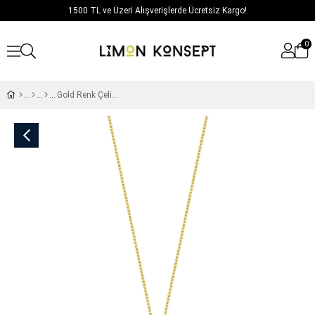
1500 TL ve Üzeri Alışverişlerde Ücretsiz Kargo!
0
Gold Renk Çelik Alya Kolye / Model 632