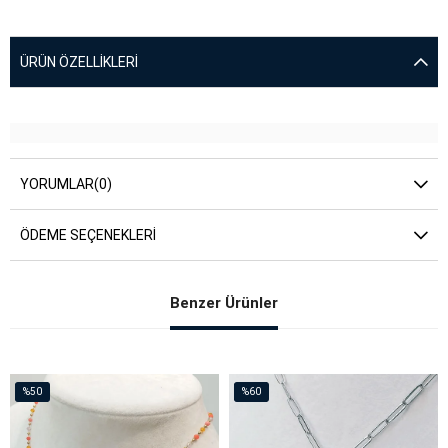
ÜRÜN ÖZELLIKLERI
YORUMLAR
(0)
ÖDEME SEÇENEKLERI
Benzer Ürünler
%50
%60
İndirim
İndirim
%50İndirim
%60İndirim