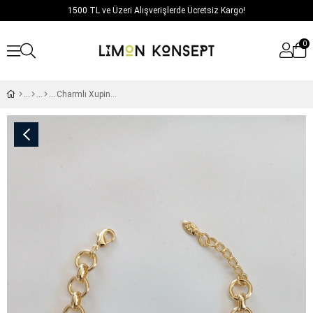
1500 TL ve Üzeri Alışverişlerde Ücretsiz Kargo!
0
Charmlı Xuping Bileklik / Model 236