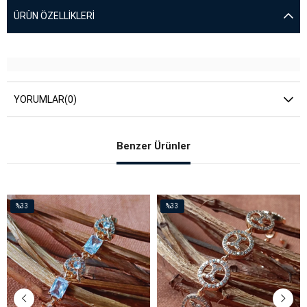
ÜRÜN ÖZELLIKLERI
YORUMLAR
(0)
Benzer Ürünler
%33
%33
İndirim
İndirim
%33İndirim
%33İndirim