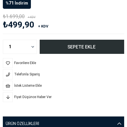
71
%
İndirim
₺1.699,00
+ KDV
₺499,90
+ KDV
Favorilere Ekle
Telefonla Sipariş
İstek Listeme Ekle
Fiyat Düşünce Haber Ver
ÜRÜN ÖZELLIKLERI