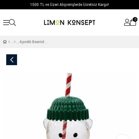
1500 TL ve Üzeri Alışverişlerde Ücretsiz Kargo!
0
Ayıcıklı Bearista Cam Bardak