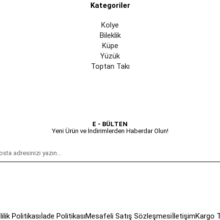
Kategoriler
Kolye
Bileklik
Küpe
Yüzük
Toptan Takı
E - BÜLTEN
Yeni Ürün ve İndirimlerden Haberdar Olun!
lilik Politikası
İade Politikası
Mesafeli Satış Sözleşmesi
İletişim
Kargo T