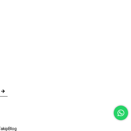
akip
Blog