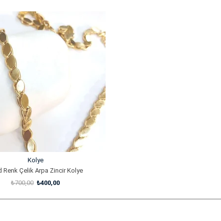
Kolye
 Renk Çelik Arpa Zincir Kolye
₺700,00
₺400,00
SEPETE EKLE