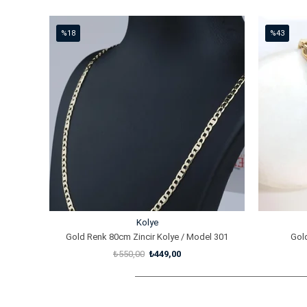
%18
%43
İndirim
İndirim
%18İndirim
%43İndirim
Kolye
Gold Renk 80cm Zincir Kolye / Model 301
Gold
₺550,00
₺449,00
SEPETE EKLE