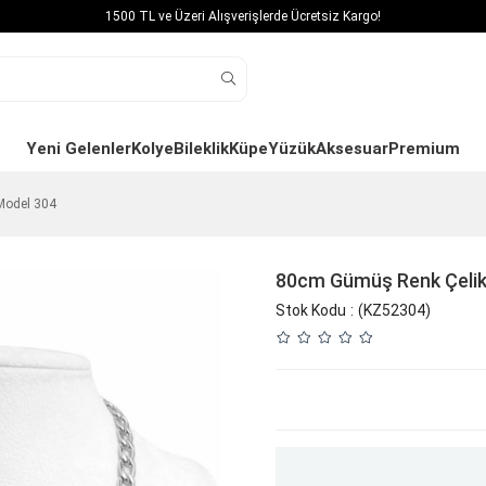
1500 TL ve Üzeri Alışverişlerde Ücretsiz Kargo!
Yeni Gelenler
Kolye
Bileklik
Küpe
Yüzük
Aksesuar
Premium
Model 304
80cm Gümüş Renk Çelik 
Stok Kodu
(KZ52304)